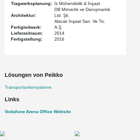
Tragwerksplanung:
İz Mühendislik & İnşaat
DB Mimarlık ve Danışmanlık
Architektur:
Ltd. Şti.
Alacalı İnşaat San. Ve Tic.
Fertigteilwerk:
A.Ş.
Lieferzeitraum:
2014
Fertigstellung:
2016
Lösungen von Peikko
Transportankersysteme
Links
Vodafone Arena Office Website