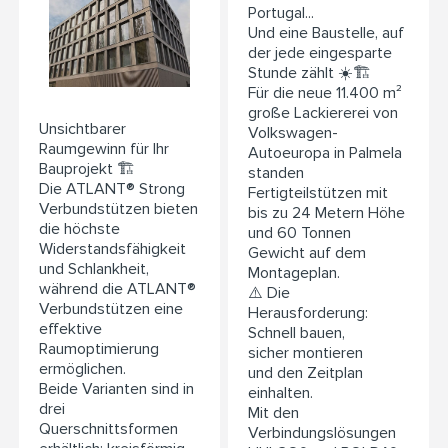
Portugal...
Und eine Baustelle, auf
der jede eingesparte
Stunde zählt ☀️🏗️
Für die neue 11.400 m²
große Lackiererei von
Unsichtbarer
Volkswagen-
Raumgewinn für Ihr
Autoeuropa in Palmela
Bauprojekt 🏗️
standen
Die ATLANT® Strong
Fertigteilstützen mit
Verbundstützen bieten
bis zu 24 Metern Höhe
die höchste
und 60 Tonnen
Widerstandsfähigkeit
Gewicht auf dem
und Schlankheit,
Montageplan.
während die ATLANT®
⚠️ Die
Verbundstützen eine
Herausforderung:
effektive
Schnell bauen,
Raumoptimierung
sicher montieren
ermöglichen.
und den Zeitplan
Beide Varianten sind in
einhalten.
drei
Mit den
Querschnittsformen
Verbindungslösungen