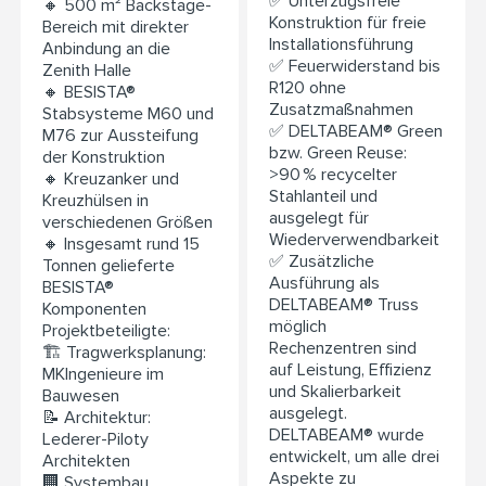
✅ Unterzugsfreie
🔸 500 m² Backstage-
Konstruktion für freie
Bereich mit direkter
Installationsführung
Anbindung an die
✅ Feuerwiderstand bis
Zenith Halle
R120 ohne
🔸 BESISTA®
Zusatzmaßnahmen
Stabsysteme M60 und
✅ DELTABEAM® Green
M76 zur Aussteifung
bzw. Green Reuse:
der Konstruktion
>90 % recycelter
🔸 Kreuzanker und
Stahlanteil und
Kreuzhülsen in
ausgelegt für
verschiedenen Größen
Wiederverwendbarkeit
🔸 Insgesamt rund 15
✅ Zusätzliche
Tonnen gelieferte
Ausführung als
BESISTA®
DELTABEAM® Truss
Komponenten
möglich
Projektbeteiligte:
Rechenzentren sind
🏗️ Tragwerksplanung:
auf Leistung, Effizienz
MKIngenieure im
und Skalierbarkeit
Bauwesen
ausgelegt.
📝 Architektur:
DELTABEAM® wurde
Lederer-Piloty
entwickelt, um alle drei
Architekten
Aspekte zu
🏢 Systembau