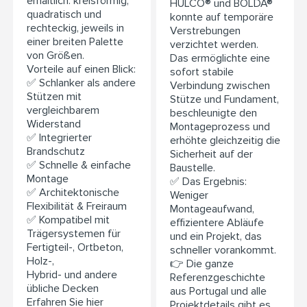
erhältlich: kreisförmig,
HULCO® und BOLDA®
quadratisch und
konnte auf temporäre
rechteckig, jeweils in
Verstrebungen
einer breiten Palette
verzichtet werden.
von Größen.
Das ermöglichte eine
Vorteile auf einen Blick:
sofort stabile
✅ Schlanker als andere
Verbindung zwischen
Stützen mit
Stütze und Fundament,
vergleichbarem
beschleunigte den
Widerstand
Montageprozess und
✅ Integrierter
erhöhte gleichzeitig die
Brandschutz
Sicherheit auf der
✅ Schnelle & einfache
Baustelle.
Montage
✅ Das Ergebnis:
✅ Architektonische
Weniger
Flexibilität & Freiraum
Montageaufwand,
✅ Kompatibel mit
effizientere Abläufe
Trägersystemen für
und ein Projekt, das
Fertigteil-, Ortbeton,
schneller vorankommt.
Holz-,
👉 Die ganze
Hybrid- und andere
Referenzgeschichte
übliche Decken
aus Portugal und alle
Erfahren Sie hier
Projektdetails gibt es