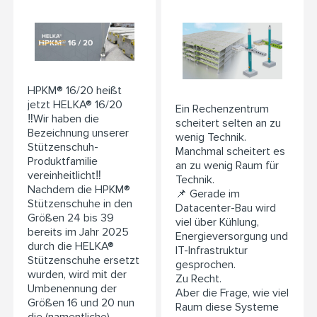
HPKM® 16/20 heißt
jetzt HELKA® 16/20
Ein Rechenzentrum
‼️Wir haben die
scheitert selten an zu
Bezeichnung unserer
wenig Technik.
Stützenschuh-
Manchmal scheitert es
Produktfamilie
an zu wenig Raum für
vereinheitlicht‼️
Technik.
Nachdem die HPKM®
📌 Gerade im
Stützenschuhe in den
Datacenter-Bau wird
Größen 24 bis 39
viel über Kühlung,
bereits im Jahr 2025
Energieversorgung und
durch die HELKA®
IT-Infrastruktur
Stützenschuhe ersetzt
gesprochen.
wurden, wird mit der
Zu Recht.
Umbenennung der
Aber die Frage, wie viel
Größen 16 und 20 nun
Raum diese Systeme
die (namentliche)