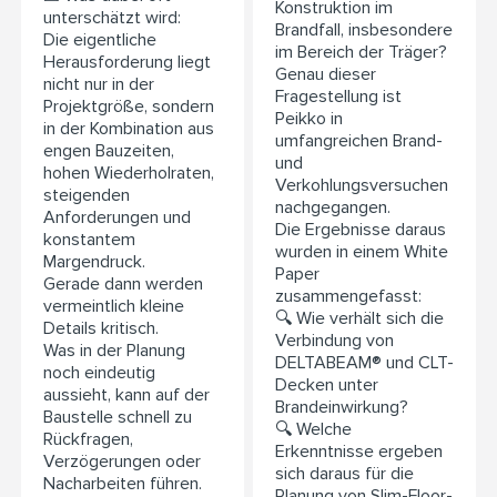
Konstruktion im
unterschätzt wird:
Brandfall, insbesondere
Die eigentliche
im Bereich der Träger?
Herausforderung liegt
Genau dieser
nicht nur in der
Fragestellung ist
Projektgröße, sondern
Peikko in
in der Kombination aus
umfangreichen Brand-
engen Bauzeiten,
und
hohen Wiederholraten,
Verkohlungsversuchen
steigenden
nachgegangen.
Anforderungen und
Die Ergebnisse daraus
konstantem
wurden in einem White
Margendruck.
Paper
Gerade dann werden
zusammengefasst:
vermeintlich kleine
🔍 Wie verhält sich die
Details kritisch.
Verbindung von
Was in der Planung
DELTABEAM® und CLT-
noch eindeutig
Decken unter
aussieht, kann auf der
Brandeinwirkung?
Baustelle schnell zu
🔍 Welche
Rückfragen,
Erkenntnisse ergeben
Verzögerungen oder
sich daraus für die
Nacharbeiten führen.
Planung von Slim-Floor-