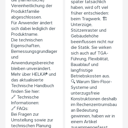
später tatsächlich
Vereinheitlichung der
haben, wird oft viel
Produktfamilie
früher entschieden:
abgeschlossen.
beim Tragwerk. 🏗️
Für Anwender ändert
Unterzüge,
sich dabei lediglich der
Stützenraster und
Produktname.
Gebäudehöhe
Die technischen
beeinflussen nicht nur
Eigenschaften,
die Statik. Sie wirken
Bemessungsgrundlagen
sich auch auf TGA-
und
Führung, Flexibilität,
Anwendungsbereiche
Bauablauf und
bleiben unverändert.
langfristige
Mehr über HELKA® und
Betriebskosten aus.
das aktualisierte
🔍 Warum Slim-Floor-
Technische Handbuch
Systeme und
finden Sie hier:
unterzugsfreie
🔗 Technische
Konstruktionen deshalb
Informationen:
im Rechenzentrumsbau
🔗 FAQs:
an Bedeutung
Bei Fragen zur
gewinnen, haben wir in
Umstellung sowie zur
einem Artikel
technischen Planung
zusammengefasst.