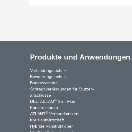
Produkte und Anwendungen
Verbindungstechnik
Bewehrungstechnik
Bodensysteme
Schraubverbindungen für Stützen­
anschlüsse
®
DELTABEAM
Slim-Floor-
nkedIn
YouTube
Kontakt
Konstruktionen
®
ATLANT
Verbundstützen
Kreislaufwirtschaft
Hybride Konstruktionen
®