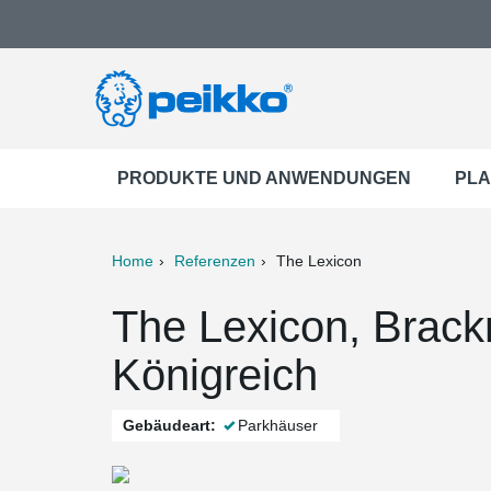
PRODUKTE UND ANWENDUNGEN
PLA
Home
Referenzen
The Lexicon
ter
Print
Mail
The Lexicon, Brackn
Königreich
Gebäudeart:
Parkhäuser