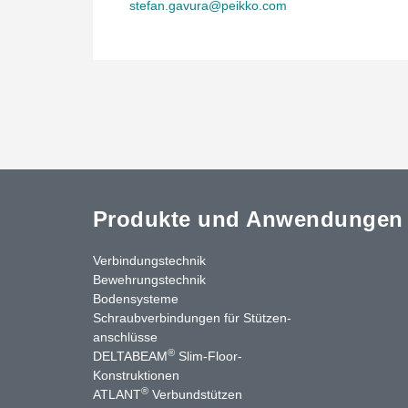
stefan.gavura@peikko.com
Produkte und Anwendungen
Verbindungstechnik
Bewehrungstechnik
Bodensysteme
Schraubverbindungen für Stützen­
anschlüsse
®
DELTABEAM
Slim-Floor-
nkedIn
YouTube
Kontakt
Konstruktionen
®
ATLANT
Verbundstützen