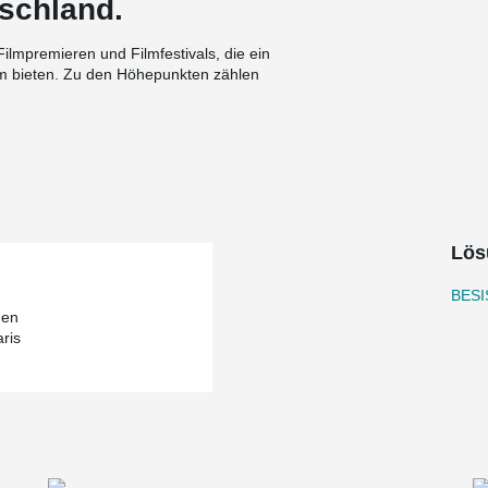
tschland.
Filmpremieren und Filmfestivals, die ein
 bieten. Zu den Höhepunkten zählen
 von Notre Dame", "Cats" und "Mamma Mia".
 bemerkenswerten Designs bekannt ist, hat sein
tonische Highlight zu schaffen. Das Theater
g- und Druckstabsystem.
absystem, das sowohl in der Fassade als auch
rverzinkten Zugstäbe des Systems, komplett mit
ür die notwendige Rückspannung der
Lös
d die große Treppe, die sich über
BESI
 Balkonen hinaufführt. Diese Systeme sind an
hen
®
urch die zuverlässigen BESISTA
ris