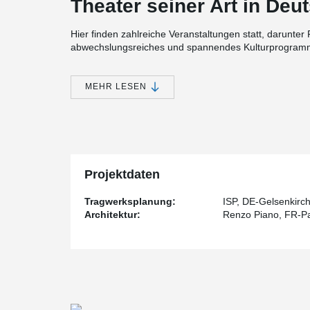
Theater seiner Art in Deu
Hier finden zahlreiche Veranstaltungen statt, darunter 
abwechslungsreiches und spannendes Kulturprogramm
weltberühmte Musicalproduktionen wie "Der Glöckner
Der renommierte Architekt Renzo Piano, der für seine
MEHR LESEN
Fachwissen zur Verfügung gestellt, um dieses architek
®
dient als prächtiges Schaufenster für das BESISTA
Zu
®
Im Mittelpunkt des Theaters steht das BESISTA
Zugst
in der Stahlkonstruktion zum Einsatz kommt. Die feue
verzinkten Stabgewinden und Abdeckhülsen, sorgen f
beeindruckenden 35 Meter hohen Glasfassade.
Projektdaten
®
Die BESISTA
Zugstabsysteme tragen alle Galerien un
beeindruckende sechs Geschosse erstreckt und zu den
Tragwerksplanung:
ISP, DE-Gelsenkirc
massiven Fachwerkträgern befestigt, die zusätzlich d
Architektur:
Renzo Piano, FR-Pa
Zugstabsysteme verstärkt werden.