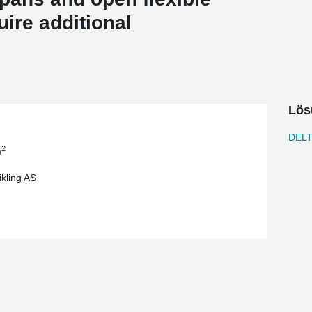
uire additional
Lös
DELT
2
m
ikling AS