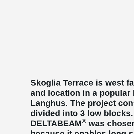
Skoglia Terrace is west f
and location in a popular
Langhus. The project con
divided into 3 low blocks
®
DELTABEAM
was chosen 
because it enables long s