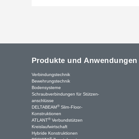
Produkte und Anwendungen
Verbindungstechnik
Bewehrungstechnik
Bodensysteme
Schraubverbindungen für Stützen­
anschlüsse
®
DELTABEAM
Slim-Floor-
nkedIn
YouTube
Kontakt
Konstruktionen
®
ATLANT
Verbundstützen
Kreislaufwirtschaft
Hybride Konstruktionen
®