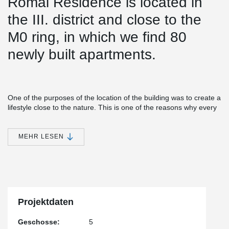
Római Residence is located in
the III. district and close to the
M0 ring, in which we find 80
newly built apartments.
One of the purposes of the location of the building was to create a
lifestyle close to the nature. This is one of the reasons why every
apartment in the building has a balcony.
®
Simple installation together with versatile features make EBEA
MEHR LESEN
Balcony Connector a cost-efficient and practical solution for load-
bearing structures with high requirements for minimizing thermal
bridges. This solution minimizes heat losses and prevents visual
and structural defects in concrete structures.
®
During the construction of the structure approx. A 620 m EBEA
Balcony Connector was installed.
Projektdaten
Geschosse:
5