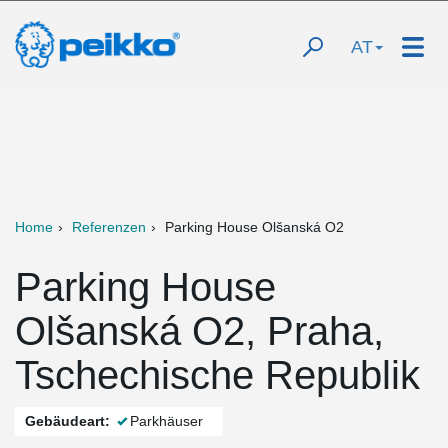
AT
Home
Referenzen
Parking House Olšanská O2
Parking House
Olšanská O2, Praha,
Tschechische Republik
Gebäudeart:
Parkhäuser