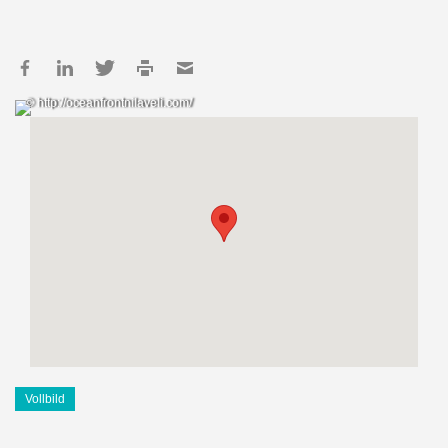
© http://oceanfrontnilaveli.com/
Vollbild