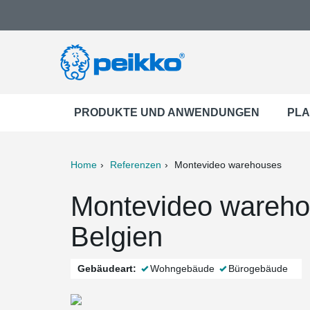
PRODUKTE UND ANWENDUNGEN
PLA
Home
Referenzen
Montevideo warehouses
ter
Print
Mail
Montevideo wareho
Belgien
Gebäudeart:
Wohngebäude
Bürogebäude