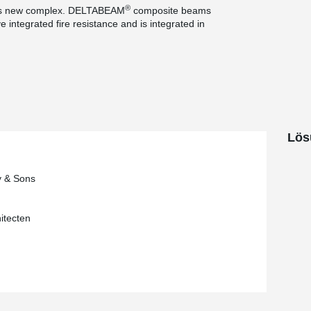
®
is new complex. DELTABEAM
composite beams
 integrated fire resistance and is integrated in
ns, this system makes it possible to avoid the
e corbels, which are no longer visible
concrete columns in the project, the contractor
®
system, consisting of HPKM
column shoes
ts in the foundation.
Lös
y & Sons
itecten