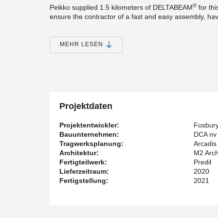
®
Peikko supplied 1.5 kilometers of DELTABEAM
for th
ensure the contractor of a fast and easy assembly, have
the floor level.
®
In combination with the PCs
corbels cast in the colum
MEHR LESEN
need for big concrete corbels. The beams hang on thes
afterwards.
For quick, simple and brace-free mounting of the many 
has chosen to use the innovative Peikko column shoe 
®
placed into the concrete columns and HPM
anchor bol
Projektdaten
Projektentwickler:
Fosbur
Bauunternehmen:
DCA nv
Tragwerksplanung:
Arcadis
Architektur:
M2 Arch
Fertigteilwerk:
Predil
Lieferzeitraum:
2020
Fertigstellung:
2021