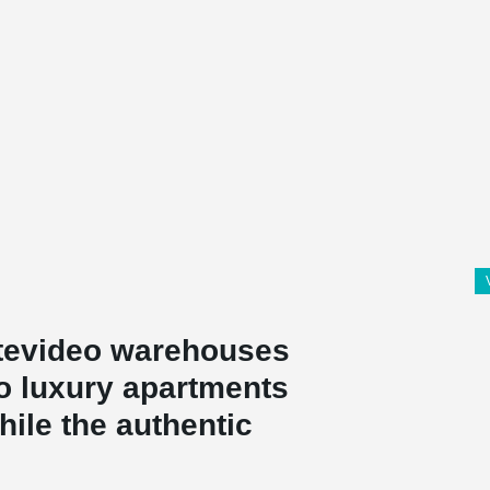
tevideo warehouses
to luxury apartments
ile the authentic