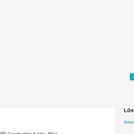
Lös
Anke
F Construction Austria, Wien