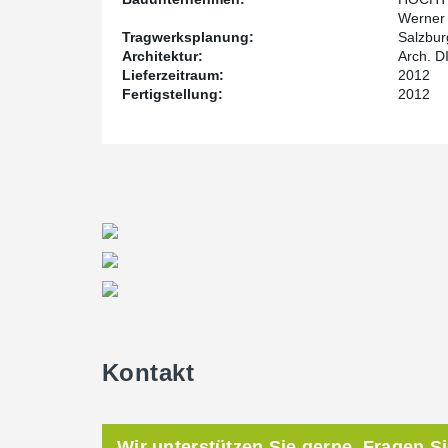
Werner
Tragwerksplanung:
Salzbur
Architektur:
Arch. D
Lieferzeitraum:
2012
Fertigstellung:
2012
Kontakt
Wir unterstützen Sie gerne. Fragen S