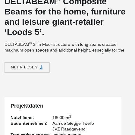
DELTABEAM
Composite
Beams for the home, furniture
and leisure giant-retailer
‘Loods 5’.
®
DELTABEAM
Slim Floor structure with long spans created
maximum open spaces and additional height, especially for the
®
parking under the commercial stores. DELTABEAM
s were
delivered with a fire resistance of 90 minutes, without additional
needed fire-protection at the site. The main structure of the
MEHR LESEN
building was completed within 7 weeks, thanks to the rapid
®
construction method of DELTABEAM
. The official opening of the
brand new location of ‘Loods5’ was earlier than expected.
Projektdaten
2
Nutzfläche:
18000 m
Bauunternehmen:
Aan de Stegge Twello
JVZ Raadgevend
Tragwerksplanung:
Ingenieursburo