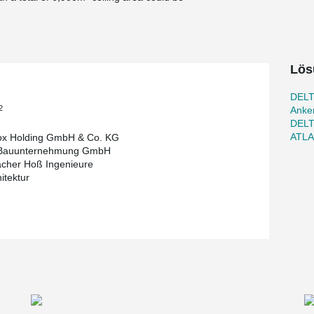
Lös
DELT
2
Anke
DEL
ATL
ox Holding GmbH & Co. KG
 Bauunternehmung GmbH
cher Hoß Ingenieure
itektur