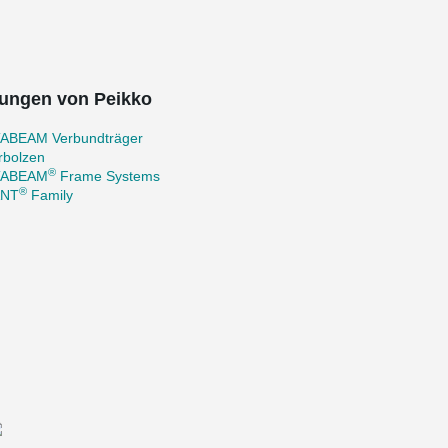
ungen von Peikko
ABEAM Verbundträger
rbolzen
®
TABEAM
Frame Systems
®
ANT
Family