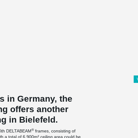
s in Germany, the
g offers another
g in Bielefeld.
®
. With DELTABEAM
frames, consisting of
h a total of 6,900m² ceiling area could be