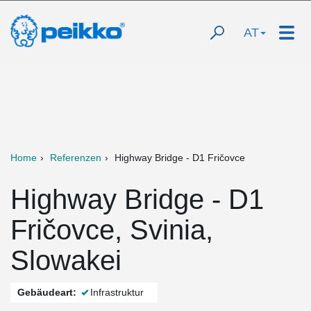
AT
Home
Referenzen
Highway Bridge - D1 Fričovce
Highway Bridge - D1
Fričovce, Svinia,
Slowakei
Gebäudeart:
Infrastruktur