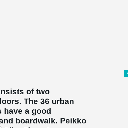
nsists of two
floors. The 36 urban
s have a good
 and boardwalk. Peikko