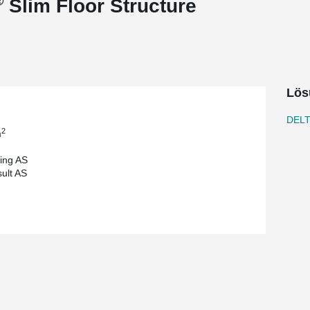
®
Slim Floor Structure
Lös
DELT
2
m
ding AS
ult AS