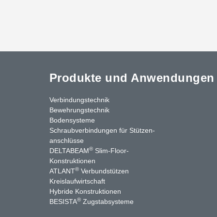
Produkte und Anwendungen
Verbindungstechnik
Bewehrungstechnik
Bodensysteme
Schraubverbindungen für Stützen­
anschlüsse
®
DELTABEAM
Slim-Floor-
nkedIn
YouTube
Kontakt
Konstruktionen
®
ATLANT
Verbundstützen
Kreislaufwirtschaft
Hybride Konstruktionen
®
BESISTA
Zugstabsysteme