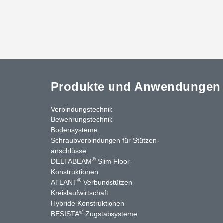
Produkte und Anwendungen
Verbindungstechnik
Bewehrungstechnik
Bodensysteme
Schraubverbindungen für Stützen­
anschlüsse
®
DELTABEAM
Slim-Floor-
nkedIn
YouTube
Kontakt
Konstruktionen
®
ATLANT
Verbundstützen
Kreislaufwirtschaft
Hybride Konstruktionen
®
BESISTA
Zugstabsysteme