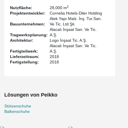
2
Nutzfläche:
28,000 m
Projektentwickler:
Cornelia Hotels-Diler Holding
Atek Yapı Malz. İnş. Tur.San.
Bauunternehmen:
Ve Tic. Ltd.Şti.
Alacalı İnşaat San. Ve Tic.
Tragwerksplanung:
A.Ş.
Architektur:
Logo İnşaat Tic. A.Ş.
Alacalı İnşaat San. Ve Tic.
Fertigteilwerk:
A.Ş.
Lieferzeitraum:
2018
Fertigstellung:
2018
Lösungen von Peikko
Stützenschuhe
Balkenschuhe