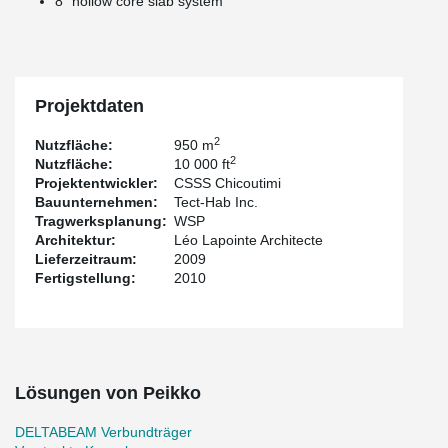
8’’ hollow core slab system
Projektdaten
2
Nutzfläche:
950 m
2
Nutzfläche:
10 000 ft
Projektentwickler:
CSSS Chicoutimi
Bauunternehmen:
Tect-Hab Inc.
Tragwerksplanung:
WSP
Architektur:
Léo Lapointe Architecte
Lieferzeitraum:
2009
Fertigstellung:
2010
Lösungen von Peikko
DELTABEAM Verbundträger