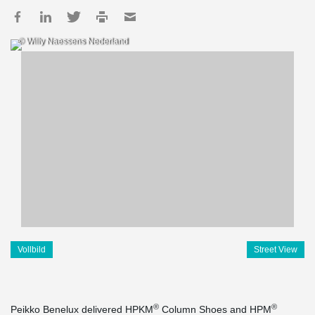
© Willy Naessens Nederland
Vollbild
Street View
®
®
Peikko Benelux delivered HPKM
Column Shoes and HPM