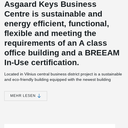
Asgaard Keys Business
Centre is sustainable and
energy efficient, functional,
flexible and meeting the
requirements of an A class
office building and a BREEAM
In-Use certification.
Located in Vilnius central business district project is a sustainable
and eco-friendly building equipped with the newest building
management system optimizing energy savings and climate
settings.
MEHR LESEN
There are no dark areas in the building to ensure maximum use
of daylight access. Asgaard Keys Business Centre also has an
efficient water management system.
®
Peikko provided the following solutions for this project: PSB
®
®
Punching Reinforcement, WELDA
Anchor Plate, MODIX
Rebar