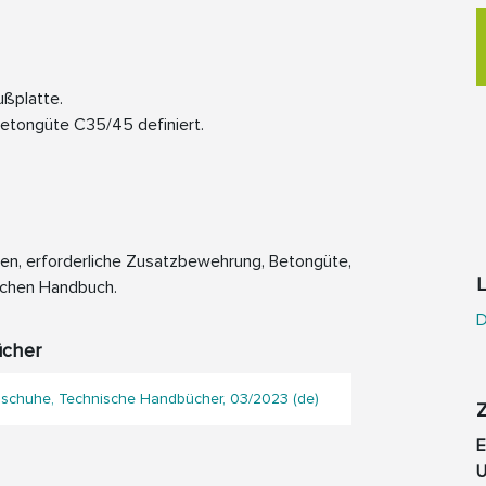
ußplatte.
etongüte C35/45 definiert.
ten, erforderliche Zusatzbewehrung, Betongüte,
L
schen Handbuch.
D
ücher
schuhe, Technische Handbücher, 03/2023 (de)
U