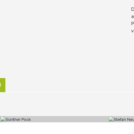
D
a
P
v
!