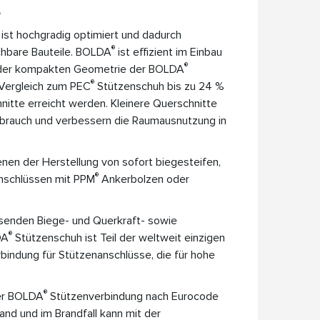
.
ist hochgradig optimiert und dadurch
®
ichbare Bauteile. BOLDA
ist effizient im Einbau
®
 der kompakten Geometrie der BOLDA
®
Vergleich zum PEC
Stützenschuh bis zu 24 %
itte erreicht werden. Kleinere Querschnitte
rbrauch und verbessern die Raumausnutzung in
nen der Herstellung von sofort biegesteifen,
®
nschlüssen mit PPM
Ankerbolzen oder
senden Biege- und Querkraft- sowie
®
DA
Stützenschuh ist Teil der weltweit einzigen
indung für Stützenanschlüsse, die für hohe
®
der BOLDA
Stützenverbindung nach Eurocode
nd und im Brandfall kann mit der