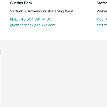
Günther Pock
Stefa
Vertrieb & Anwendungsberatung West
Verkau
Mob. +43 664 381 74 05
Mob. 
guenther.pock@peikko.com
stefa