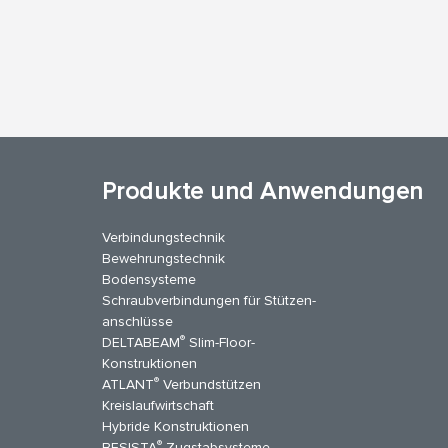
Produkte und Anwendungen
Verbindungstechnik
Bewehrungstechnik
Bodensysteme
Schraubverbindungen für Stützen­
anschlüsse
®
DELTABEAM
Slim-Floor-
kedIn
YouTube
Kontakt
Konstruktionen
®
ATLANT
Verbundstützen
Kreislaufwirtschaft
Hybride Konstruktionen
®
BESISTA
Zugstabsysteme