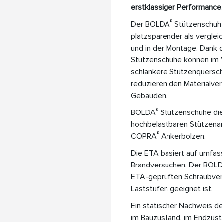
erstklassiger Performance
®
Der BOLDA
Stützenschuh 
platzsparender als vergle
und in der Montage. Dank
Stützenschuhe können im 
schlankere Stützenquerschn
reduzieren den Materialve
Gebäuden.
®
BOLDA
Stützenschuhe die
hochbelastbaren Stützena
®
COPRA
Ankerbolzen.
Die ETA basiert auf umfas
Brandversuchen. Der BOL
ETA-geprüften Schraubverb
Laststufen geeignet ist.
Ein statischer Nachweis 
im Bauzustand, im Endzusta