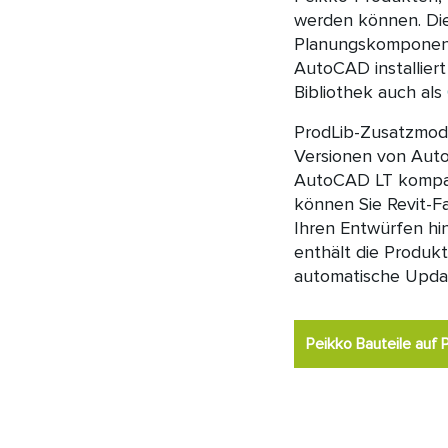
werden können. Die
Planungskomponent
AutoCAD installiert
Bibliothek auch als
ProdLib-Zusatzmodu
Versionen von Aut
AutoCAD LT kompati
können Sie Revit-F
Ihren Entwürfen h
enthält die Produk
automatische Upda
Peikko Bauteile auf 