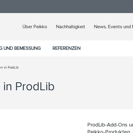
Über Peikko
Nachhaltigkeit
News, Events und
G UND BEMESSUNG
REFERENZEN
en in ProdLib
 in ProdLib
ProdLib-Add-Ons um
Peikko-Produkten, 